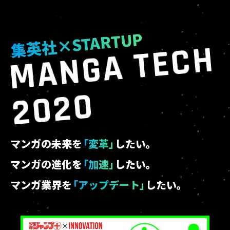
集英社×STARTUP
M
A
N
G
A
T
E
C
H
2
0
2
0
マンガの未来
を
「変革
」
したい。
マンガの進化
を
「加速
」
したい。
マンガ業界
を
「アップデート
」
したい。